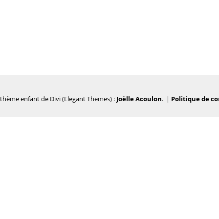
 thème enfant de Divi (Elegant Themes) :
Joëlle Acoulon
. |
Politique de co